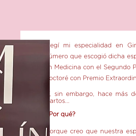
Elegí mi especialidad en Gi
número que escogió dicha esp
en Medicina con el Segundo P
Doctoré con Premio Extraordi
Y, sin embargo, hace más d
partos…
¿
Por qué?
Porque creo que nuestra espe