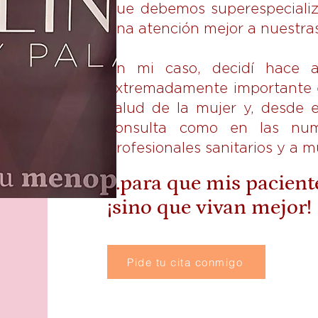
que debemos superespecializ
una atención mejor a nuestras
En mi caso, decidí hace 
extremadamente importante es
salud de la mujer y, desde 
consulta como en las num
profesionales sanitarios y a 
…para que mis pacient
¡sino que vivan mejor!
Pide tu cita conmigo