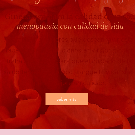
Ginecóloga para la calidad de vida..
menopausia con calidad de vida
Acompaño a mujeres que desean vivir esta
etapa con plenitud, bienestar y rigor médico
Trabajo cada día para que el cuidado de la
salud femenina no solo alargue la vida, sino
que la mejore en calidad.
Saber más