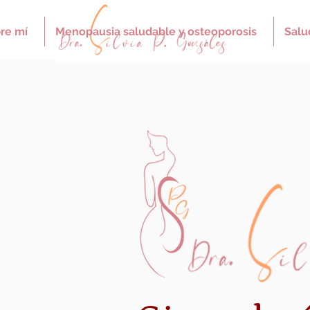
re mí
Menopausia saludable y osteoporosis
Salu