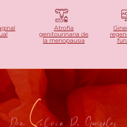
aginal
Atrofia
Gine
ual
genitourinaria de
regen
la menopausia
fun