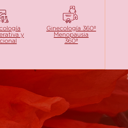
cología
Ginecología 360º
erativa y
Menopausia
cional
360ª