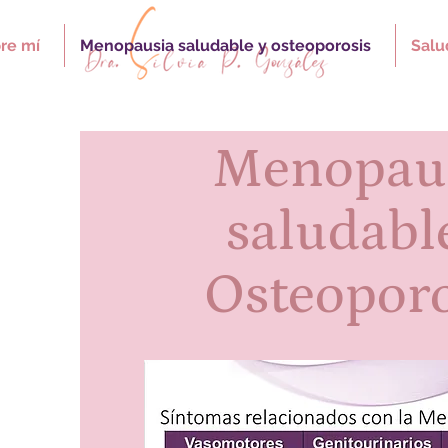
re mí
Menopausia saludable y osteoporosis
Salu
Menopau
saludabl
Osteoporo