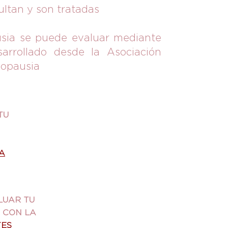
ltan y son tratadas
usia se puede evaluar mediante
rrollado desde la Asociación
nopausia
TU
A
LUAR TU
CON LA
TES