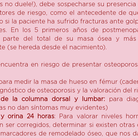
is no duele!), debe sospecharse su presenci
ctores de riesgo, como el antecedente de q
o si la paciente ha sufrido fracturas ante go
es. En los 5 primeros años de postmenop
a parte del total de su masa ósea y más
 (se hereda desde el nacimiento).
cuentra en riesgo de presentar osteoporosi
ara medir la masa de hueso en fémur (cader
gnóstico de osteoporosis y la valoración del r
l de la columna dorsal y lumbar:
para dia
las no dan síntomas muy evidentes)
 y orina 24 horas
: Para valorar niveles ho
n ser corregidos, determinar si existen otra
s marcadores de remodelado óseo, que nos da