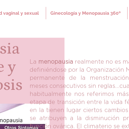
d vaginal y sexual
Ginecología y Menopausia 360º
sia
e y
La
menopausia
realmente no es má
definiéndose por la Organización 
permanente de la menstruación
sis
meses consecutivos sin reglas...
habitualmente nos referimos más
etapa de transición entre la vida f
en la tienen lugar ciertos cambios
se atribuyen a la disminución pr
función ovárica. El climaterio se 