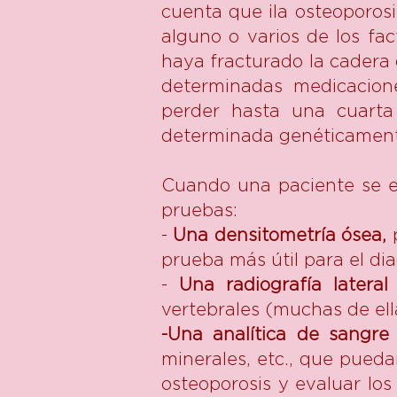
cuenta que ¡la osteoporos
alguno o varios de los fa
haya fracturado la cadera 
determinadas medicacion
perder hasta una cuart
determinada genéticamente
Cuando una paciente se en
pruebas:
-
Una densitometría ósea,
p
prueba más útil para el dia
-
Una radiografía latera
vertebrales (muchas de el
-Una analítica de sangre
minerales, etc., que pueda
osteoporosis y evaluar lo