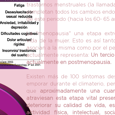
trastornos menstruales (la llama
completan todos los cambios endoc
de este periodo (hacia los 60- 65 a
La "menopausia" una etapa ext
vida de la mujer. Esto es así tan
asocian a la misma como por el p
actualmente representa:
Un tercio
actualmente en postmenopausia.
Existen más de 100 síntomas de
emporar durante el climaterio, pe
que
aproximadamente una cuar
atraviesan esta etapa vital pres
deteriorar su calidad de vida, es
actividad física, intelectual, s